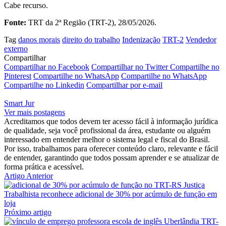
Cabe recurso.
Fonte:
TRT da 2ª Região (TRT-2), 28/05/2026.
Tag
danos morais
direito do trabalho
Indenização
TRT-2
Vendedor
externo
Compartilhar
Compartilhar no Facebook
Compartilhar no Twitter
Compartilhe no
Pinterest
Compartilhe no WhatsApp
Compartilhe no WhatsApp
Compartilhe no Linkedin
Compartilhar por e-mail
Smart Jur
Ver mais postagens
Acreditamos que todos devem ter acesso fácil à informação jurídica
de qualidade, seja você profissional da área, estudante ou alguém
interessado em entender melhor o sistema legal e fiscal do Brasil.
Por isso, trabalhamos para oferecer conteúdo claro, relevante e fácil
de entender, garantindo que todos possam aprender e se atualizar de
forma prática e acessível.
Artigo Anterior
Justiça
Trabalhista reconhece adicional de 30% por acúmulo de função em
loja
Próximo artigo
TRT-